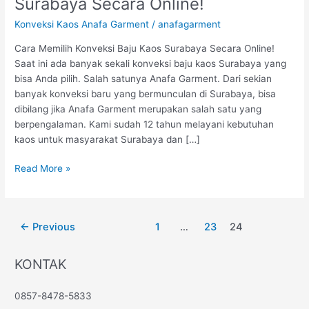
Surabaya Secara Online!
Konveksi
Konveksi Kaos Anafa Garment
/
anafagarment
Baju
Kaos
Cara Memilih Konveksi Baju Kaos Surabaya Secara Online!
Surabaya
Saat ini ada banyak sekali konveksi baju kaos Surabaya yang
Secara
bisa Anda pilih. Salah satunya Anafa Garment. Dari sekian
Online!
banyak konveksi baru yang bermunculan di Surabaya, bisa
dibilang jika Anafa Garment merupakan salah satu yang
berpengalaman. Kami sudah 12 tahun melayani kebutuhan
kaos untuk masyarakat Surabaya dan […]
Read More »
←
Previous
1
…
23
24
KONTAK
0857-8478-5833