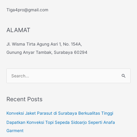
Tiga4pro@gmail.com
ALAMAT
Jl. Wisma Tirta Agung Asri 1, No. 154A,
Gunung Anyar Tambak, Surabaya 60294
S
e
a
Recent Posts
r
c
Konveksi Jaket Parasut di Surabaya Berkualitas Tinggi
h
Dapatkan Konveksi Topi Sepeda Sidoarjo Seperti Anafa
f
Garment
o