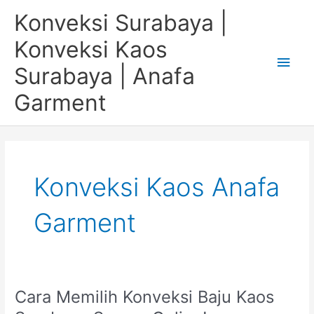
Skip
Main
Konveksi Surabaya |
to
content
Men
Konveksi Kaos
Surabaya | Anafa
Garment
Konveksi Kaos Anafa
Garment
Cara Memilih Konveksi Baju Kaos
Cara
Memilih