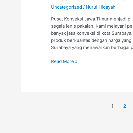
Konveksi
Uncategorized
/
Nurul Hidayah
Jawa
Timur
Pusat Konveksi Jawa Timur menjadi pi
segala jenis pakaian. Kami melayani pe
banyak jasa konveksi di kota Surabay
produk berkualitas dengan harga yang 
Surabaya yang menawarkan berbagai p
Read More »
1
2