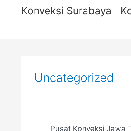
Skip
Konveksi Surabaya | K
to
content
Uncategorized
Pusat
Pusat Konveksi Jawa 