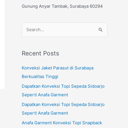
Gunung Anyar Tambak, Surabaya 60294
S
e
a
Recent Posts
r
c
Konveksi Jaket Parasut di Surabaya
h
Berkualitas Tinggi
f
Dapatkan Konveksi Topi Sepeda Sidoarjo
o
Seperti Anafa Garment
r
Dapatkan Konveksi Topi Sepeda Sidoarjo
:
Seperti Anafa Garment
Anafa Garment Konveksi Topi Snapback