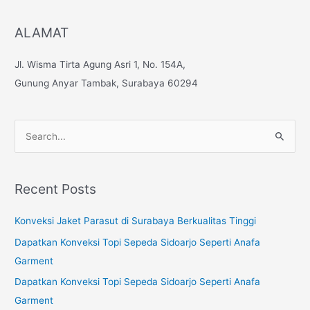
ALAMAT
Jl. Wisma Tirta Agung Asri 1, No. 154A,
Gunung Anyar Tambak, Surabaya 60294
S
e
a
Recent Posts
r
c
Konveksi Jaket Parasut di Surabaya Berkualitas Tinggi
h
Dapatkan Konveksi Topi Sepeda Sidoarjo Seperti Anafa
f
Garment
o
Dapatkan Konveksi Topi Sepeda Sidoarjo Seperti Anafa
r
Garment
: