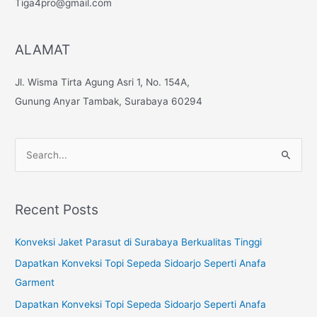
Tiga4pro@gmail.com
ALAMAT
Jl. Wisma Tirta Agung Asri 1, No. 154A,
Gunung Anyar Tambak, Surabaya 60294
S
e
a
Recent Posts
r
c
Konveksi Jaket Parasut di Surabaya Berkualitas Tinggi
h
Dapatkan Konveksi Topi Sepeda Sidoarjo Seperti Anafa
f
Garment
o
Dapatkan Konveksi Topi Sepeda Sidoarjo Seperti Anafa
r