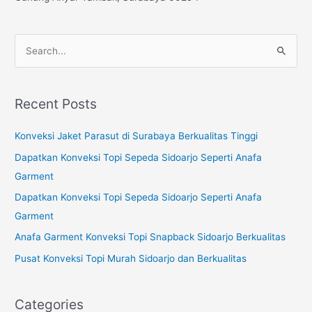
S
e
a
Recent Posts
r
c
Konveksi Jaket Parasut di Surabaya Berkualitas Tinggi
h
Dapatkan Konveksi Topi Sepeda Sidoarjo Seperti Anafa
f
Garment
o
Dapatkan Konveksi Topi Sepeda Sidoarjo Seperti Anafa
r
Garment
:
Anafa Garment Konveksi Topi Snapback Sidoarjo Berkualitas
Pusat Konveksi Topi Murah Sidoarjo dan Berkualitas
Categories