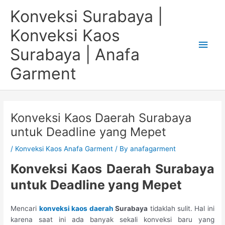
Skip
Main
Konveksi Surabaya |
to
content
Men
Konveksi Kaos
Surabaya | Anafa
Garment
Konveksi Kaos Daerah Surabaya
untuk Deadline yang Mepet
/
Konveksi Kaos Anafa Garment
/ By
anafagarment
Konveksi Kaos Daerah Surabaya
u
ntuk Deadline
y
ang Mepet
Mencari
konveksi kaos daerah
Surabaya
tidaklah sulit. Hal ini
karena saat ini ada banyak sekali konveksi baru yang