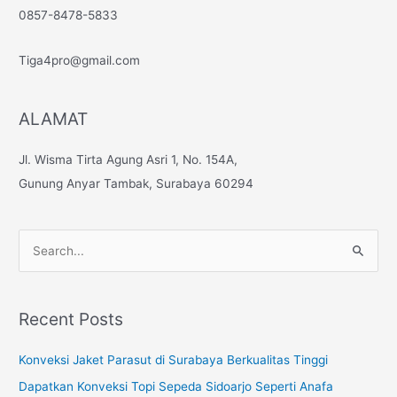
0857-8478-5833
Tiga4pro@gmail.com
ALAMAT
Jl. Wisma Tirta Agung Asri 1, No. 154A,
Gunung Anyar Tambak, Surabaya 60294
S
e
a
Recent Posts
r
c
Konveksi Jaket Parasut di Surabaya Berkualitas Tinggi
h
Dapatkan Konveksi Topi Sepeda Sidoarjo Seperti Anafa