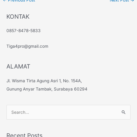
KONTAK
0857-8478-5833
Tiga4pro@gmail.com
ALAMAT
Jl. Wisma Tirta Agung Asri 1, No. 154A,
Gunung Anyar Tambak, Surabaya 60294
S
e
a
Recent Posts