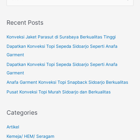
e
a
Recent Posts
r
c
Konveksi Jaket Parasut di Surabaya Berkualitas Tinggi
h
Dapatkan Konveksi Topi Sepeda Sidoarjo Seperti Anafa
f
Garment
o
Dapatkan Konveksi Topi Sepeda Sidoarjo Seperti Anafa
r
Garment
:
Anafa Garment Konveksi Topi Snapback Sidoarjo Berkualitas
Pusat Konveksi Topi Murah Sidoarjo dan Berkualitas
Categories
Artikel
Kemeja/ HEM/ Seragam