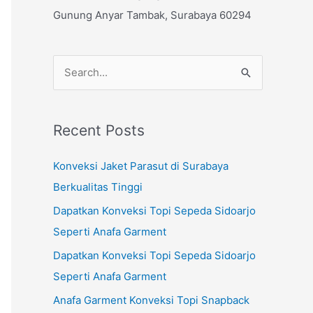
Gunung Anyar Tambak, Surabaya 60294
S
e
a
Recent Posts
r
c
Konveksi Jaket Parasut di Surabaya
h
Berkualitas Tinggi
f
Dapatkan Konveksi Topi Sepeda Sidoarjo
o
Seperti Anafa Garment
r
Dapatkan Konveksi Topi Sepeda Sidoarjo
:
Seperti Anafa Garment
Anafa Garment Konveksi Topi Snapback