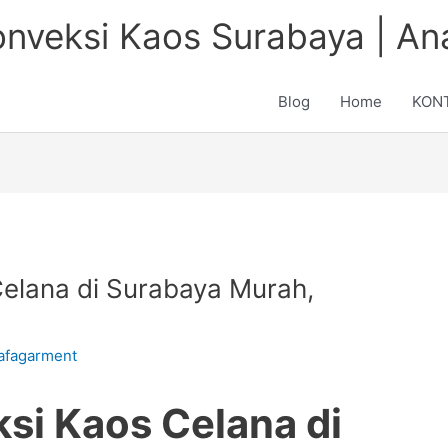
onveksi Kaos Surabaya | A
Blog
Home
KON
elana di Surabaya Murah,
afagarment
ksi Kaos Celana
d
i