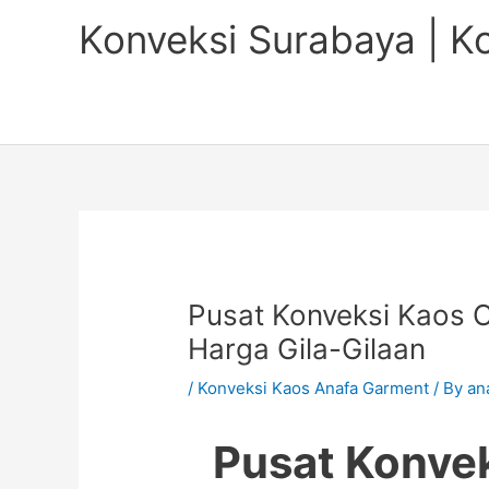
Skip
Konveksi Surabaya | K
to
content
Pusat Konveksi Kaos C
Harga Gila-Gilaan
/
Konveksi Kaos Anafa Garment
/ By
an
Pusat Konve