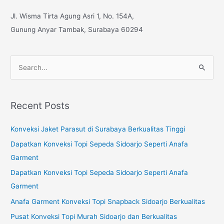
Jl. Wisma Tirta Agung Asri 1, No. 154A,
Gunung Anyar Tambak, Surabaya 60294
S
e
a
Recent Posts
r
c
Konveksi Jaket Parasut di Surabaya Berkualitas Tinggi
h
Dapatkan Konveksi Topi Sepeda Sidoarjo Seperti Anafa
f
Garment
o
Dapatkan Konveksi Topi Sepeda Sidoarjo Seperti Anafa
r
Garment
:
Anafa Garment Konveksi Topi Snapback Sidoarjo Berkualitas
Pusat Konveksi Topi Murah Sidoarjo dan Berkualitas