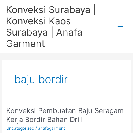
Skip
Main
Konveksi Surabaya |
to
content
Men
Konveksi Kaos
Surabaya | Anafa
Garment
baju bordir
Konveksi Pembuatan Baju Seragam
Konveksi
Pembuatan
Kerja Bordir Bahan Drill
Baju
Uncategorized
/
anafagarment
Seragam