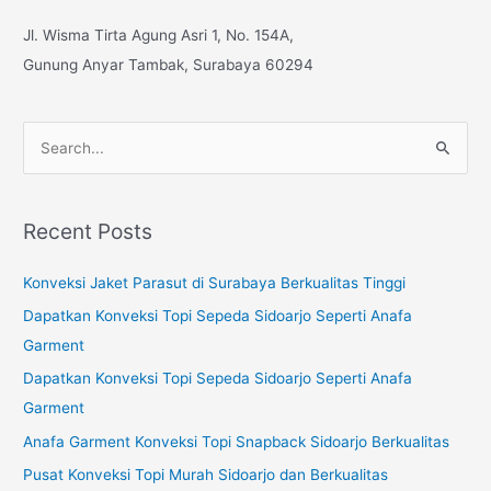
Jl. Wisma Tirta Agung Asri 1, No. 154A,
Gunung Anyar Tambak, Surabaya 60294
S
e
a
Recent Posts
r
c
Konveksi Jaket Parasut di Surabaya Berkualitas Tinggi
h
Dapatkan Konveksi Topi Sepeda Sidoarjo Seperti Anafa
f
Garment
o
Dapatkan Konveksi Topi Sepeda Sidoarjo Seperti Anafa
r
Garment
:
Anafa Garment Konveksi Topi Snapback Sidoarjo Berkualitas
Pusat Konveksi Topi Murah Sidoarjo dan Berkualitas