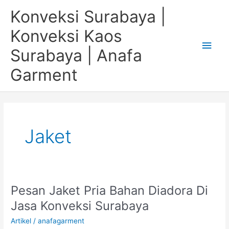
Skip
Main
Konveksi Surabaya |
to
content
Men
Konveksi Kaos
Surabaya | Anafa
Garment
Jaket
Pesan Jaket Pria Bahan Diadora Di
Pesan
Jaket
Jasa Konveksi Surabaya
Pria
Artikel
/
anafagarment
Bahan