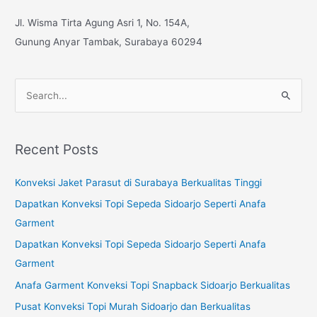
Jl. Wisma Tirta Agung Asri 1, No. 154A,
Gunung Anyar Tambak, Surabaya 60294
S
e
a
Recent Posts
r
c
Konveksi Jaket Parasut di Surabaya Berkualitas Tinggi
h
Dapatkan Konveksi Topi Sepeda Sidoarjo Seperti Anafa
f
Garment
o
Dapatkan Konveksi Topi Sepeda Sidoarjo Seperti Anafa
r
Garment
:
Anafa Garment Konveksi Topi Snapback Sidoarjo Berkualitas
Pusat Konveksi Topi Murah Sidoarjo dan Berkualitas