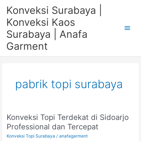
Skip
Main
Konveksi Surabaya |
to
content
Men
Konveksi Kaos
Surabaya | Anafa
Garment
pabrik topi surabaya
Konveksi Topi Terdekat di Sidoarjo
Konveksi
Topi
Professional dan Tercepat
Terdekat
Konveksi Topi Surabaya
/
anafagarment
di