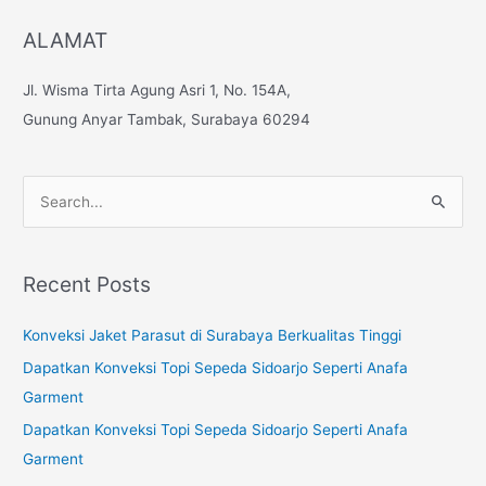
ALAMAT
Jl. Wisma Tirta Agung Asri 1, No. 154A,
Gunung Anyar Tambak, Surabaya 60294
S
e
a
Recent Posts
r
c
Konveksi Jaket Parasut di Surabaya Berkualitas Tinggi
h
Dapatkan Konveksi Topi Sepeda Sidoarjo Seperti Anafa
f
Garment
o
Dapatkan Konveksi Topi Sepeda Sidoarjo Seperti Anafa
r
Garment
: