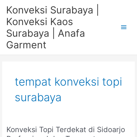
Skip
Main
Konveksi Surabaya |
to
content
Men
Konveksi Kaos
Surabaya | Anafa
Garment
tempat konveksi topi
surabaya
Konveksi Topi Terdekat di Sidoarjo
Konveksi
Topi