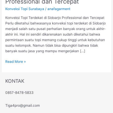
Professional dan Tercepat
Terdekat
Konveksi Topi Surabaya
/
anafagarment
di
Sidoarjo
Konveksi Topi Terdekat di Sidoarjo Professional dan Tercepat
Professional
Perlu diketahui bahwasanya konveksi topi terdekat di Sidoarjo
dan
menjadi salah satu pusat perhatian banyak orang untuk akhir-
Tercepat
akhir ini. Hal ini sendiri dikarenakan sudah diketahui bahwa
permintaan suatu topi memang cukup tinggi untuk kebutuhan
suatu kelompok. Namun tidak bisa dipungkiri bahwa tidak
banyak suatu jasa yang mampu mengerjakan […]
Read More »
KONTAK
0857-8478-5833
Tiga4pro@gmail.com