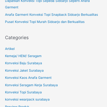
Dapatkan Konveksi Topi Sepeda Sidoarjo Seperti Anafa
r
Garment
:
Anafa Garment Konveksi Topi Snapback Sidoarjo Berkualitas
Pusat Konveksi Topi Murah Sidoarjo dan Berkualitas
Categories
Artikel
Kemeja/ HEM/ Seragam
Konveksi Baju Surabaya
Konveksi Jaket Surabaya
Konveksi Kaos Anafa Garment
Konveksi Seragam Kerja Surabaya
Konveksi Topi Surabaya
konveksi wearpack surabaya
Preview Produk