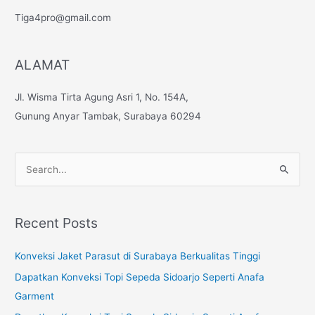
Tiga4pro@gmail.com
ALAMAT
Jl. Wisma Tirta Agung Asri 1, No. 154A,
Gunung Anyar Tambak, Surabaya 60294
S
e
a
Recent Posts
r
c
Konveksi Jaket Parasut di Surabaya Berkualitas Tinggi
h
Dapatkan Konveksi Topi Sepeda Sidoarjo Seperti Anafa
f
Garment
o