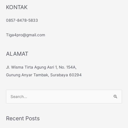
KONTAK
0857-8478-5833
Tiga4pro@gmail.com
ALAMAT
Jl. Wisma Tirta Agung Asri 1, No. 154A,
Gunung Anyar Tambak, Surabaya 60294
S
e
a
Recent Posts
r