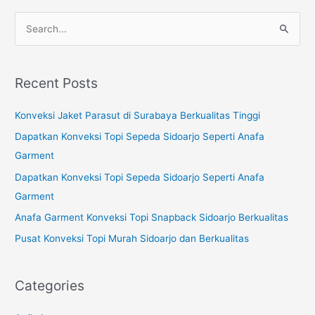
S
e
a
Recent Posts
r
c
Konveksi Jaket Parasut di Surabaya Berkualitas Tinggi
h
Dapatkan Konveksi Topi Sepeda Sidoarjo Seperti Anafa
f
Garment
o
Dapatkan Konveksi Topi Sepeda Sidoarjo Seperti Anafa
r
Garment
:
Anafa Garment Konveksi Topi Snapback Sidoarjo Berkualitas
Pusat Konveksi Topi Murah Sidoarjo dan Berkualitas
Categories