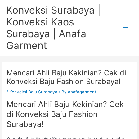
Skip
Main
Konveksi Surabaya |
to
content
Men
Konveksi Kaos
Surabaya | Anafa
Garment
Mencari Ahli Baju Kekinian? Cek di
Konveksi Baju Fashion Surabaya!
/
Konveksi Baju Surabaya
/ By
anafagarment
Mencari Ahli Baju Kekinian? Cek
di Konveksi Baju Fashion
Surabaya!
Konveksi Baju Fashion Surabaya merupakan sebuah usaha